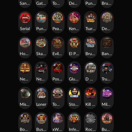
San Quentin xWays
Gator Hunters
Tombstone Slaughter
Dead, Dead, or Deader
Punk Rocker 2
Brute Force
Serial
Punk Toilet
Pearl Harbor
Kenneth Must Die
Tsar Wars
Deadwood R.I.P
Home of the Brave
Skate or Die
Evil Goblins xBomb
El Pasa Gunfight xNudge
Brute Force: Alien Onslaught
Bangkok Hilton
Nexus Fire In The Hole xBomb
Nexus Blood & Shadow
Possessed
Gluttony
D Day
True Grit Redemption
Misery Mining
Loner
Tombstone No Mercy
Stockholm Syndrome
Kill Em All
Milky Ways
Bounty Hunters xNudge®
Bushido Way xNudge
xWays Hoarder 2
Infectious 5 xWays
Rock Bottom
Buffalo Hunter