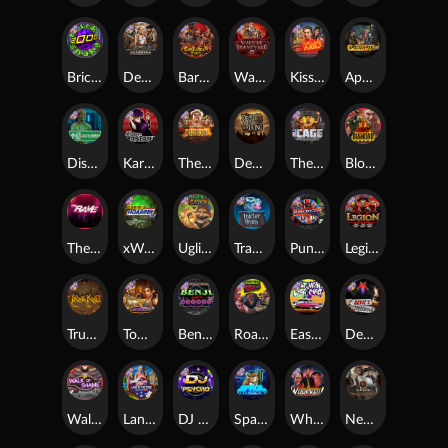
Brick Snake 2000
Deadwood xNudge
Barbarian Fury
Warrior Graveyard xNudge
Kiss My Chainsaw
Apocalypse Super xNudge
Disturbed
Karen Maneater
The Border
Dead Men Walking
The Cage
Blood Diamond
The Rave
xWays Hoarder xSplit
Ugliest Catch
Tractor Beam
Punk Rocker
Legion X
True kult
Tomb of Nefertiti
Benji Killed in Vegas
Roadkill
East Coast Vs West Coast
Devil's Crossroad
Walk of Shame
Land of the Free
DJ Psycho
Space Donkey
Whacked
Nexus Tombstone RIP