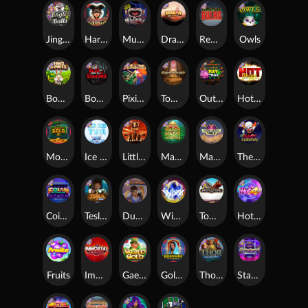
Jingle Balls
Harlequin Carnival
Munchies
Dragon Tribe
Remember Gulag
Owls
Bonus Bunnies
Book Of Shadows
Pixies vs Pirates
Tomb of Akhenaten
Outsourced: Payday
Hot Nudge
Monkey's Gold xPays
Ice Ice Yeti
Little Bighorn
Mayan Magic Wildfire
Manhattan Goes Wild
The Creepy Carnival
Coins of Fortune
Tesla Jolt
Dungeon Quest
WiXX
Tombstone
Hot 4 Cash
Fruits
Immortal Fruits
Gaelic Gold
Golden Genie And The Walking Wilds
Thor: Hammer Time
Starstruck