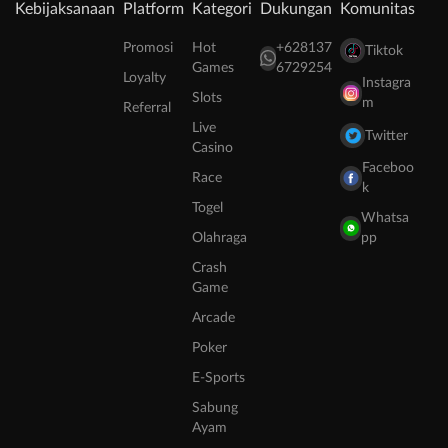
Kebijaksanaan
Platform
Kategori
Dukungan
Komunitas
Promosi
Hot
+628137
Tiktok
Games
6729254
Loyalty
Instagra
Slots
m
Referral
Live
Twitter
Casino
Faceboo
Race
k
Togel
Whatsa
Olahraga
pp
Crash
Game
Arcade
Poker
E-Sports
Sabung
Ayam