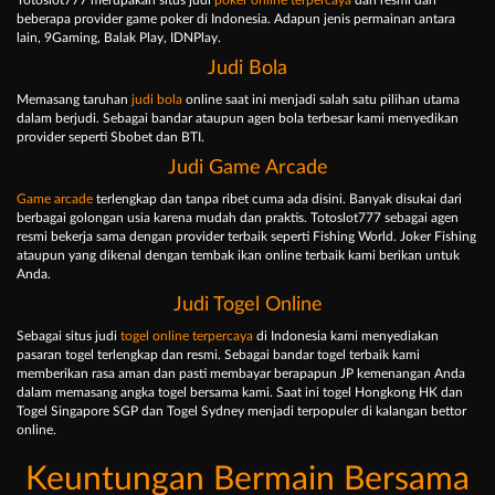
Totoslot777 merupakan situs judi
poker online terpercaya
dan resmi dari
beberapa provider game poker di Indonesia. Adapun jenis permainan antara
lain, 9Gaming, Balak Play, IDNPlay.
Judi Bola
Memasang taruhan
judi bola
online saat ini menjadi salah satu pilihan utama
dalam berjudi. Sebagai bandar ataupun agen bola terbesar kami menyedikan
provider seperti Sbobet dan BTI.
Judi Game Arcade
Game arcade
terlengkap dan tanpa ribet cuma ada disini. Banyak disukai dari
berbagai golongan usia karena mudah dan praktis. Totoslot777 sebagai agen
resmi bekerja sama dengan provider terbaik seperti Fishing World. Joker Fishing
ataupun yang dikenal dengan tembak ikan online terbaik kami berikan untuk
Anda.
Judi Togel Online
Sebagai situs judi
togel online terpercaya
di Indonesia kami menyediakan
pasaran togel terlengkap dan resmi. Sebagai bandar togel terbaik kami
memberikan rasa aman dan pasti membayar berapapun JP kemenangan Anda
dalam memasang angka togel bersama kami. Saat ini togel Hongkong HK dan
Togel Singapore SGP dan Togel Sydney menjadi terpopuler di kalangan bettor
online.
Keuntungan Bermain Bersama