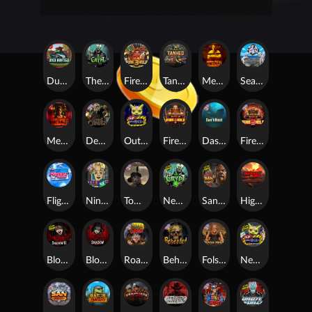
Duck Hunters
The Crypt
Fire in the Hole 3
Tanked
Mental
Seamen
Mental 2
Dead Canary
Outsourced
Fire In The Hole xBomb
Das xBoot
Fire in the Hole 2
Flight Mode
Nine To Five
Tombstone RIP
Nexus The Crypt
San Quentin 2: Death Row
Highway to Hell
Blood & Shadow 2
Blood & Shadow
Road Rage
Beheaded
Folsom Prison
Nexus Outsourced